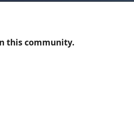
in this community.