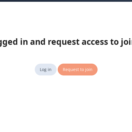
gged in and request access to jo
Log in
Request to join